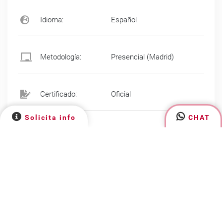
Idioma:
Español
Metodología:
Presencial (Madrid)
Certificado:
Oficial
Solicita info
CHAT
Ver ficha PDF
Si quieres adelantar tu futuro… ¡elige
llegar antes! y estudia tu Grado
Medio de Formación Profesional en